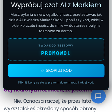
Wypróbuj czat AI z Markiem
Czy neurotyzm można zmniejszyć?
Masz pytania o nerwicę albo chcesz przetestować jak
Nie zmienia się tego jednym
działa AI z wiedzą Marka? Skopiuj poniższy kod, wklej w
postanowieniem ani samą wiedzą. Można
okienko czatu i napisz do mnie — dostaniesz pulę na
rozmowę za darmo.
natomiast stopniowo osłabiać neurotyczne
mechanizmy poprzez uważne poznawanie
TWÓJ KOD TESTOWY
siebie, pracę nad odpowiedzialnością,
PROMOWOL
zgodą na rzeczywistość, rezygnację z
żądań oraz naukę życia bez ciągłej
potrzeby kontroli. Więcej o tym procesie w
📋 SKOPIUJ KOD
sekcji
wychodzenie z nerwicy
.
Kliknij ikonę czatu w prawym dolnym rogu i wklej kod.
Cześć! Jak ci mogę pomóc?
Czy neurotyzm oznacza, że jestem słaby?
Nie. Oznacza raczej, że przez lata
wykształciłeś określony sposób obrony