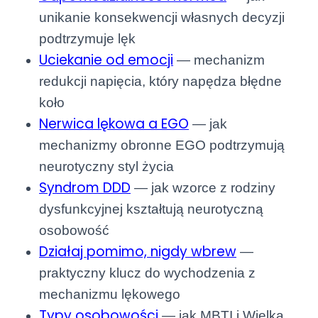
unikanie konsekwencji własnych decyzji
podtrzymuje lęk
Uciekanie od emocji
— mechanizm
redukcji napięcia, który napędza błędne
koło
Nerwica lękowa a EGO
— jak
mechanizmy obronne EGO podtrzymują
neurotyczny styl życia
Syndrom DDD
— jak wzorce z rodziny
dysfunkcyjnej kształtują neurotyczną
osobowość
Działaj pomimo, nigdy wbrew
—
praktyczny klucz do wychodzenia z
mechanizmu lękowego
Typy osobowości
— jak MBTI i Wielka