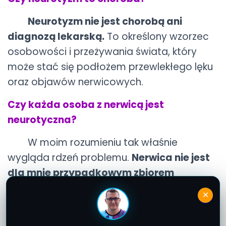
Neurotyzm nie jest chorobą ani
diagnozą lekarską.
To określony wzorzec
osobowości i przeżywania świata, który
może stać się podłożem przewlekłego lęku
oraz objawów nerwicowych.
Czy każda osoba z nerwicą jest
neurotyczna?
W moim rozumieniu tak właśnie
wygląda rdzeń problemu.
Nerwica nie jest
dla mnie przypadkowym zbiorem
objawów
, ale skutkiem neurotycznej
✕
organizacji osobowości. To ona tworzy
grunt pod lęk, napięcie i późniejsze objawy.